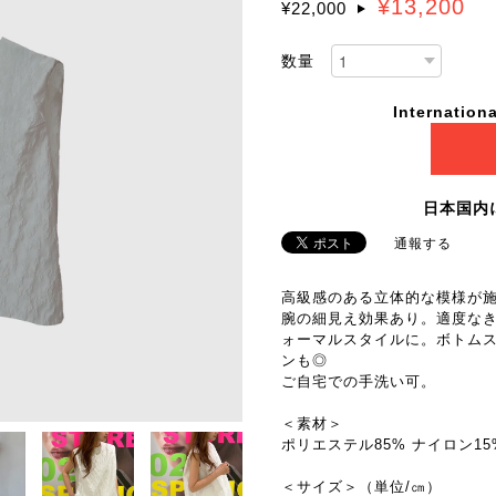
¥13,200
¥22,000
数量
Internationa
日本国内
通報する
高級感のある立体的な模様が
腕の細見え効果あり。適度な
ォーマルスタイルに。ボトム
ンも◎
ご自宅での手洗い可。
＜素材＞
ポリエステル85% ナイロン15
＜サイズ＞（単位/㎝）