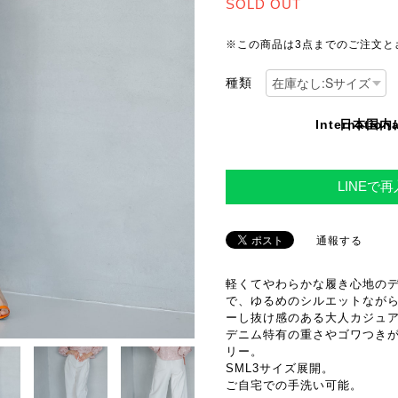
SOLD OUT
※この商品は3点までのご注文と
種類
Internationa
日本国内
LINEで
通報する
軽くてやわらかな履き心地の
で、ゆるめのシルエットなが
ーし抜け感のある大人カジュ
デニム特有の重さやゴワつき
リー。
SML3サイズ展開。
ご自宅での手洗い可能。