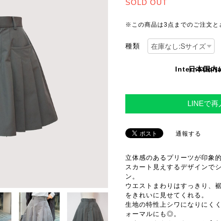
SOLD OUT
※この商品は3点までのご注文と
種類
Internationa
日本国内
LINEで
通報する
立体感のあるプリーツが印象
スカート見えするデザインで
ン。
ウエストまわりはすっきり、
をきれいに見せてくれる。
生地の特性上シワになりにく
ォーマルにも◎。