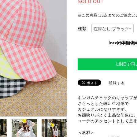
SOLD OUT
※この商品は3点までのご注文と
種類
Internationa
日本国内
LINEで
通報する
ギンガムチェックのキャップ
さらっとした軽い生地感で
カジュアルになりすぎず、
お顔映りがよく上品な印象に
コーデのアクセントとして是
＜素材＞