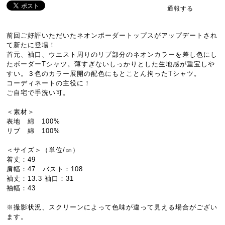
通報する
前回ご好評いただいたネオンボーダートップスがアップデートされ
て新たに登場！
首元、袖口、ウエスト周りのリブ部分のネオンカラーを差し色にし
たボーダーTシャツ。薄すぎないしっかりとした生地感が重宝しや
すい。３色のカラー展開の配色にもとことん拘ったTシャツ。
コーディネートの主役に！
ご自宅で手洗い可。
＜素材＞
表地 綿 100%
リブ 綿 100%
＜サイズ＞（単位/㎝）
着丈：49
肩幅：47 バスト：108
袖丈：13.3 袖口：31
袖幅：43
※撮影状況、スクリーンによって色味が違って見える場合がござい
ます。