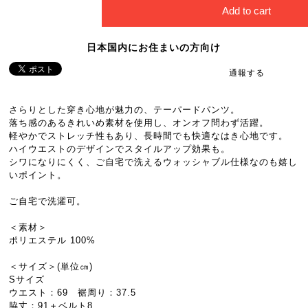
Add to cart
日本国内にお住まいの方向け
通報する
さらりとした穿き心地が魅力の、テーパードパンツ。
落ち感のあるきれいめ素材を使用し、オンオフ問わず活躍。
軽やかでストレッチ性もあり、長時間でも快適なはき心地です。
ハイウエストのデザインでスタイルアップ効果も。
シワになりにくく、ご自宅で洗えるウォッシャブル仕様なのも嬉し
いポイント。
ご自宅で洗濯可。
＜素材＞
ポリエステル 100%
＜サイズ＞(単位㎝)
Sサイズ
ウエスト：69 裾周り：37.5
脇丈：91＋ベルト8