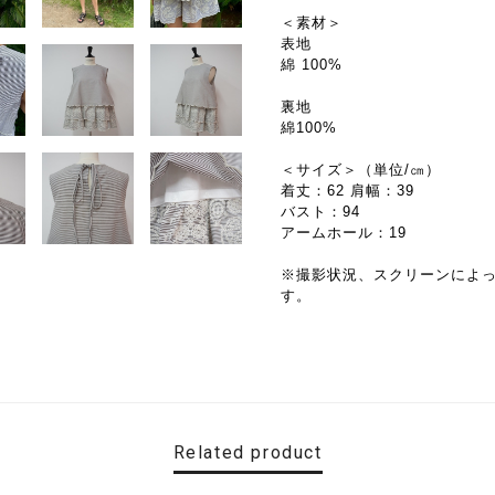
＜素材＞
表地
綿 100%
裏地
綿100%
＜サイズ＞（単位/㎝）
着丈：62 肩幅：39
バスト：94
アームホール：19
※撮影状況、スクリーンによ
す。
Related product