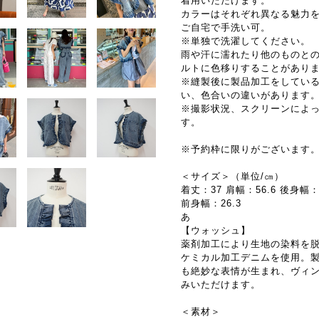
着用いただけます。
カラーはそれぞれ異なる魅力を
ご自宅で手洗い可。
※単独で洗濯してください。
雨や汗に濡れたり他のものと
ルトに色移りすることがあり
※縫製後に製品加工をしてい
い、色合いの違いがあります
※撮影状況、スクリーンによ
す。
※予約枠に限りがございます
＜サイズ＞（単位/㎝）
着丈：37 肩幅：56.6 後身幅：
前身幅：26.3
あ
【ウォッシュ】
薬剤加工により生地の染料を
ケミカル加工デニムを使用。
も絶妙な表情が生まれ、ヴィ
みいただけます。
＜素材＞