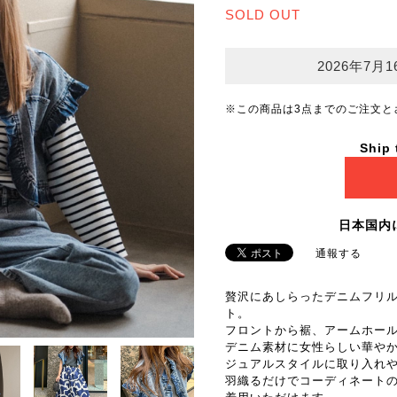
SOLD OUT
2026年7月1
※この商品は3点までのご注文と
Ship 
日本国内
通報する
贅沢にあしらったデニムフリ
ト。
フロントから裾、アームホー
デニム素材に女性らしい華や
ジュアルスタイルに取り入れ
羽織るだけでコーディネート