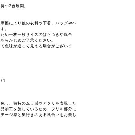
持つ2色展開。
の摩擦により他の衣料や下着、バッグやベ
ます。
るため一枚一枚サイズのばらつきや風合
。あらかじめご了承ください。
って色味が違って見える場合がございま
。
74
脱色し、独特のムラ感やアタリを表現した
製品加工を施しているため、フリル部分に
ンテージ感と奥行きのある風合いをお楽し